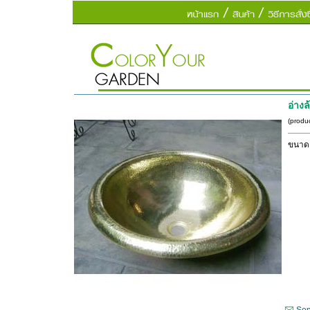
อ่าง
(produ
ขนาดเ