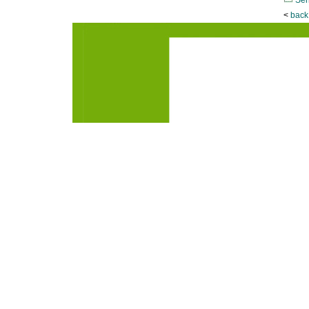
Sen
<
back