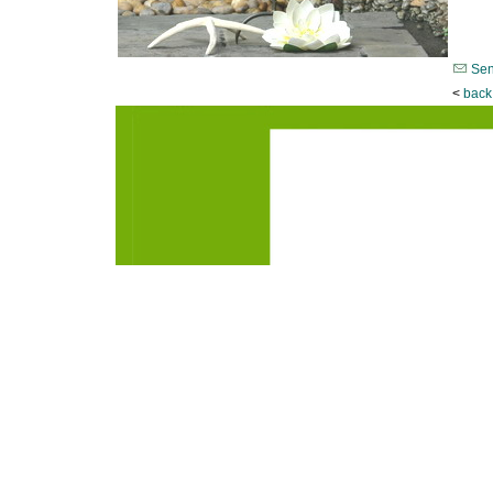
Sen
<
back