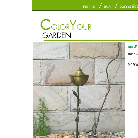
ตะเก
(produ
ทำจา