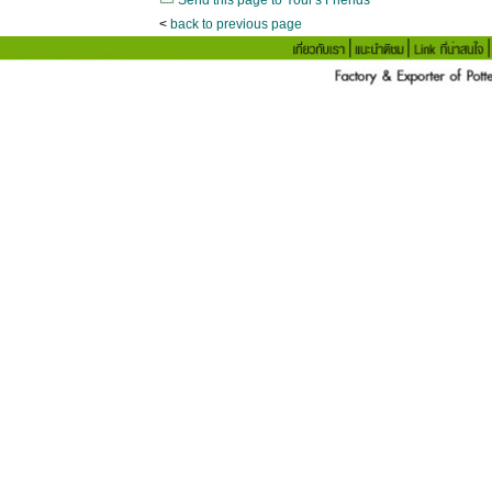
Send this page to Your's Friends
<
back to previous page