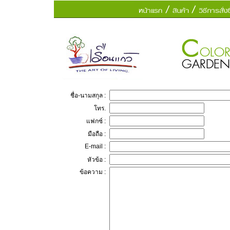
ชื่อ-นามสกุล :
โทร.
แฟกซ์ :
มือถือ :
E-mail :
หัวข้อ :
ข้อความ :